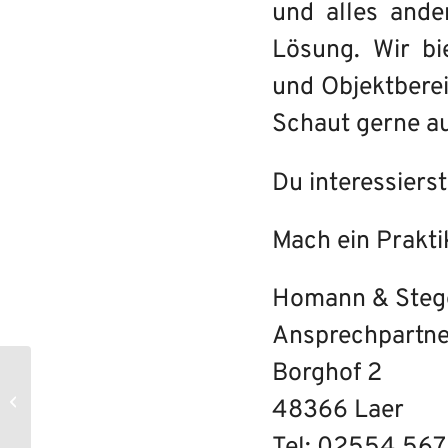
und alles ande
Lösung. Wir bi
und Objektberei
Schaut gerne a
Du interessiers
Mach ein Prakti
Homann & Steg
Ansprechpartne
Borghof 2
Tischler (m/w/d) | Udo Ebbing,
48366 Laer
Emsdetten