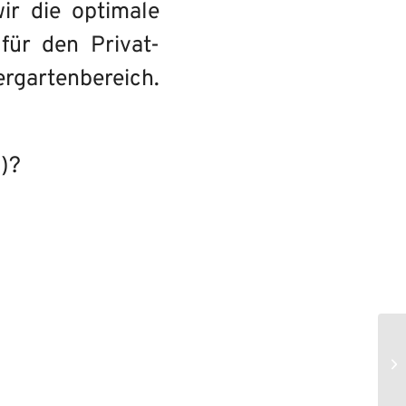
ir die optimale
für den Privat-
ergartenbereich.
d)?
La
Ba
Fl
Th