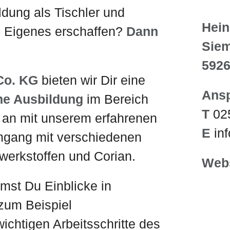
ldung als Tischler und
Hei
 Eigenes erschaffen?
Dann
Siem
592
Co. KG
bieten wir Dir eine
Ansp
he Ausbildung
im Bereich
T
02
 an mit unserem erfahrenen
E
in
gang mit verschiedenen
nwerkstoffen und Corian.
Webs
st Du Einblicke in
zum Beispiel
ichtigen Arbeitsschritte des