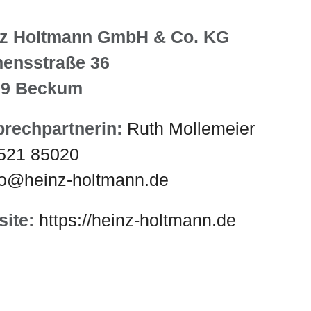
nz Holtmann GmbH & Co. KG
ensstraße 36
69 Beckum
rechpartnerin:
Ruth Mollemeier
521 85020
fo@heinz-holtmann.de
ite:
https://heinz-holtmann.de