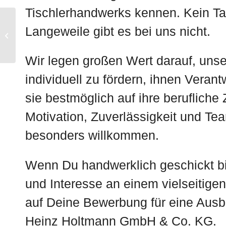
Tischlerhandwerks kennen. Kein Tag
Mechatroniker (m/w/d) |
Langeweile gibt es bei uns nicht.
Blumenbecker
Industrie-Service
GmbH, Beckum
Wir legen großen Wert darauf, uns
individuell zu fördern, ihnen Veran
sie bestmöglich auf ihre berufliche
Motivation, Zuverlässigkeit und Tea
besonders willkommen.
Wenn Du handwerklich geschickt bi
und Interesse an einem vielseitigen
auf Deine Bewerbung für eine Ausbi
Heinz Holtmann GmbH & Co. KG.