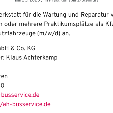
/
März 5, 2025
in
Praktikumsplatz-Steinfurt
Werkstatt für die Wartung und Reparatur
en oder mehrere Praktikumsplätze als Kf
utzfahrzeuge (m/w/d) an.
bH & Co. KG
r: Klaus Achterkamp
ren
10
-busservice.de
//ah-busservice.de