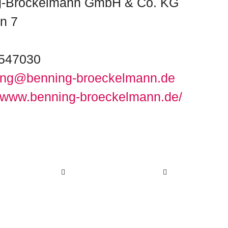
ng-Bröckelmann GmbH & Co. KG
n 7
 547030
ing@benning-broeckelmann.de
//www.benning-broeckelmann.de/