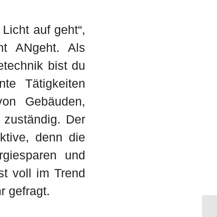
Licht auf geht“,
ht ANgeht. Als
technik bist du
te Tätigkeiten
 von Gebäuden,
g zuständig. Der
ktive, denn die
rgiesparen und
t voll im Trend
r gefragt.
El