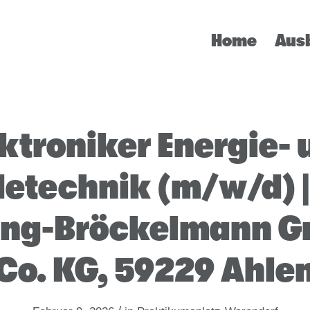
Home
Aus
ktroniker Energie-
technik (m/w/d) |
ing-Bröckelmann G
Co. KG, 59229 Ahle