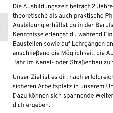
Die Ausbildungszeit beträgt 2 Jahr
theoretische als auch praktische Ph
Maurer (m/w/d) | Josef
Ausbildung erhältst du in der Beruf
Pälmke GmbH & Co. KG,
Sendenhorst
Kenntnisse erlangst du während Ein
Baustellen sowie auf Lehrgängen a
anschließend die Möglichkeit, die A
Jahr im Kanal- oder Straßenbau zu 
Unser Ziel ist es dir, nach erfolgrei
sicheren Arbeitsplatz in unserem 
Dazu können sich spannende Weiter
dich ergeben.