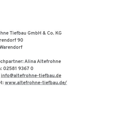
ohne Tiefbau GmbH & Co. KG
endorf 90
Warendorf
chpartner: Alina Altefrohne
n: 02581 9367 0
:
info@altefrohne-tiefbau.de
et:
www.altefrohne-tiefbau.de/