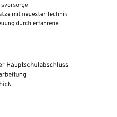
ersvorsorge
lätze mit neuester Technik
reuung durch erfahrene
ter Hauptschulabschluss
arbeitung
hick