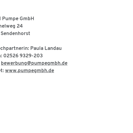
d Pumpe GmbH
melweg 24
 Sendenhorst
chpartnerin: Paula Landau
n: 02526 9329-203
:
bewerbung@pumpegmbh.de
et:
www.pumpegmbh.de