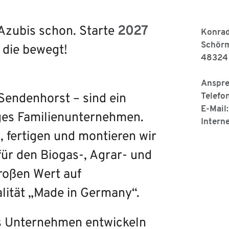
Azubis schon. Starte
2027
Konra
Schör
 die bewegt!
48324
Anspre
endenhorst – sind ein
Telefo
E-Mail
iges Familienunternehmen.
Intern
, fertigen und montieren wir
ür den Biogas-, Agrar- und
roßen Wert auf
lität „Made in Germany“.
es Unternehmen entwickeln