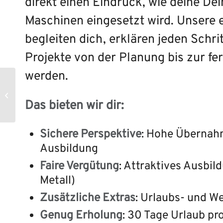
direkt einen Eindruck, wie deine Dei
Maschinen eingesetzt wird. Unsere 
begleiten dich, erklären jeden Schrit
Projekte von der Planung bis zur f
werden.
Industriekaufmann
(m/w/d) | Konrad
Pumpe GmbH,
Das bieten wir dir:
Sendenhorst
Sichere Perspektive
: Hohe Übernah
Ausbildung
Faire Vergütung
: Attraktives Ausbil
Metall)
Zusätzliche Extras
: Urlaubs- und W
Genug Erholung
: 30 Tage Urlaub pr