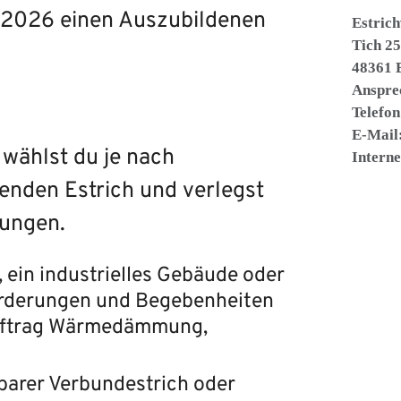
r 2026 einen Auszubildenen
Estric
Tich 2
48361 
Anspre
Telefo
E-Mail
 wählst du je nach
Interne
enden Estrich und verlegst
mungen.
ein industrielles Gebäude oder
forderungen und Begebenheiten
Auftrag Wärmedämmung,
hbarer Verbundestrich oder