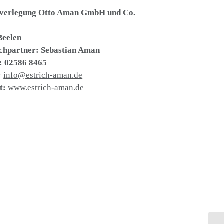
hverlegung Otto Aman GmbH und Co.
5
Beelen
chpartner: Sebastian Aman
n: 02586 8465
:
info@estrich-aman.de
t:
www.estrich-aman.de