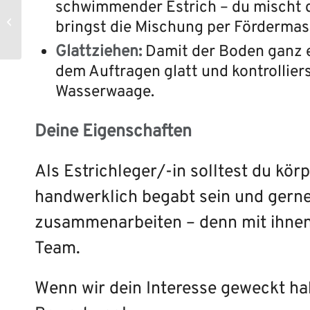
schwimmender Estrich – du mischt 
Dachdecker (m/w/d) |
Grond GmbH & Co. KG,
bringst die Mischung per Fördermas
Warendorf
Glattziehen:
Damit der Boden ganz e
dem Auftragen glatt und kontrolliers
Wasserwaage.
Deine Eigenschaften
Als Estrichleger/-in solltest du körp
handwerklich begabt sein und gerne
zusammenarbeiten – denn mit ihnen 
Team.
Wenn wir dein Interesse geweckt hab